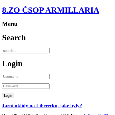
8.ZO ČSOP ARMILLARIA
Menu
Search
Login
Jarní úklidy na Liberecku, jaké byly?