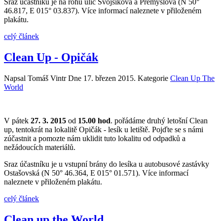
Sraz účastníku je na rohu ulic Svojsíkova a Přemyslova (N 50°
46.817, E 015° 03.837). Více informací naleznete v přiloženém
plakátu.
celý článek
Clean Up - Opičák
Napsal Tomáš Vintr Dne
17. březen 2015
. Kategorie
Clean Up The
World
V pátek
27. 3. 2015
od
15.00 hod
. pořádáme druhý letošní Clean
up, tentokrát na lokalitě Opičák - lesík u letiště. Pojďte se s námi
zúčastnit a pomozte nám uklidit tuto lokalitu od odpadků a
nežádoucích materiálů.
Sraz účastníku je u vstupní brány do lesíka u autobusové zastávky
Ostašovská (N 50° 46.364, E 015° 01.571). Více informací
naleznete v přiloženém plakátu.
celý článek
Clean up the World