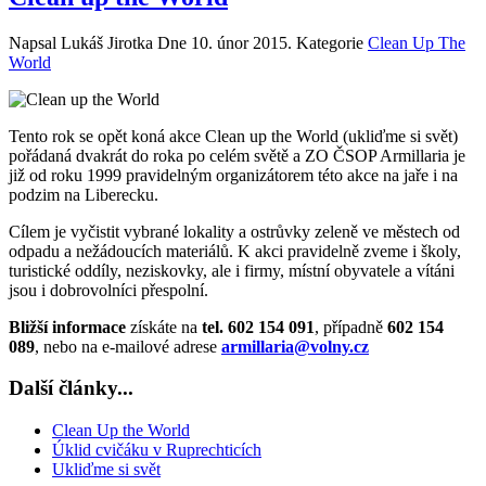
Napsal Lukáš Jirotka Dne
10. únor 2015
. Kategorie
Clean Up The
World
Tento rok se opět koná akce Clean up the World (ukliďme si svět)
pořádaná dvakrát do roka po celém světě a ZO ČSOP Armillaria je
již od roku 1999 pravidelným organizátorem této akce na jaře i na
podzim na Liberecku.
Cílem je vyčistit vybrané lokality a ostrůvky zeleně ve městech od
odpadu a nežádoucích materiálů. K akci pravidelně zveme i školy,
turistické oddíly, neziskovky, ale i firmy, místní obyvatele a vítáni
jsou i dobrovolníci přespolní.
Bližší informace
získáte na
tel. 602 154 091
, případně
602 154
089
, nebo na e-mailové adrese
armillaria@volny.cz
Další články...
Clean Up the World
Úklid cvičáku v Ruprechticích
Ukliďme si svět