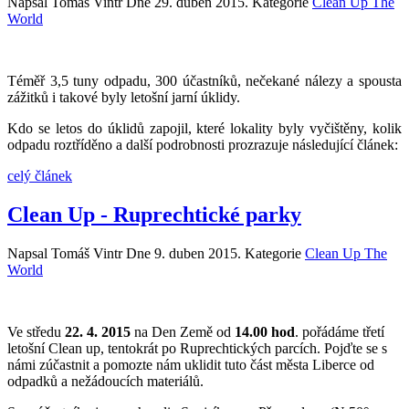
Napsal Tomáš Vintr Dne
29. duben 2015
. Kategorie
Clean Up The
World
Téměř 3,5 tuny odpadu, 300 účastníků, nečekané nálezy a spousta
zážitků i takové byly letošní jarní úklidy.
Kdo se letos do úklidů zapojil, které lokality byly vyčištěny, kolik
odpadu roztříděno a další podrobnosti prozrazuje následující článek:
celý článek
Clean Up - Ruprechtické parky
Napsal Tomáš Vintr Dne
9. duben 2015
. Kategorie
Clean Up The
World
Ve středu
22. 4. 2015
na Den Země od
14.00 hod
. pořádáme třetí
letošní Clean up, tentokrát po Ruprechtických parcích. Pojďte se s
námi zúčastnit a pomozte nám uklidit tuto část města Liberce od
odpadků a nežádoucích materiálů.