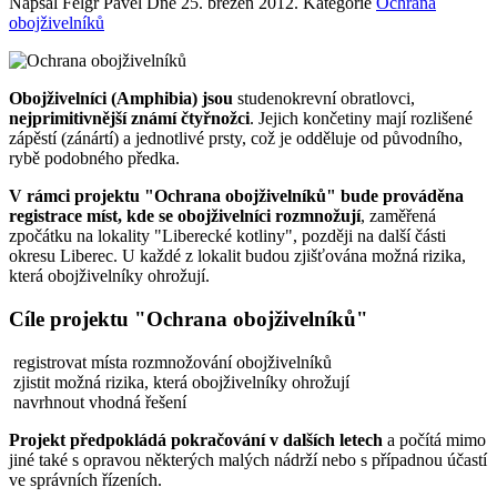
Napsal Felgr Pavel Dne
25. březen 2012
. Kategorie
Ochrana
obojživelníků
Obojživelníci (Amphibia) jsou
studenokrevní obratlovci,
nejprimitivnější známí čtyřnožci
. Jejich končetiny mají rozlišené
zápěstí (zánártí) a jednotlivé prsty, což je odděluje od původního,
rybě podobného předka.
V rámci projektu "Ochrana obojživelníků" bude prováděna
registrace míst, kde se obojživelníci rozmnožují
, zaměřená
zpočátku na lokality "Liberecké kotliny", později na další části
okresu Liberec. U každé z lokalit budou zjišťována možná rizika,
která obojživelníky ohrožují.
Cíle projektu "Ochrana obojživelníků"
registrovat místa rozmnožování obojživelníků
zjistit možná rizika, která obojživelníky ohrožují
navrhnout vhodná řešení
Projekt předpokládá pokračování v dalších letech
a počítá mimo
jiné také s opravou některých malých nádrží nebo s případnou účastí
ve správních řízeních.