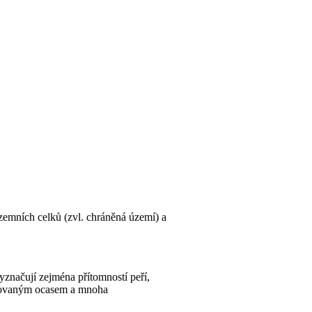
zemních celků (zvl. chráněná území) a
vyznačují zejména přítomností peří,
ukovaným ocasem a mnoha