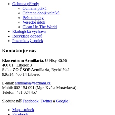
Ochrana přírody
Ochrana ptáků
Ochrana obojživelníků
Péče o louky
Vesecké údolí
Clean Up The World
Ekologická výchova
Recyklace odpadů
Pozemkový spolek
Kontaktujte
nás
Ekocentrum Armillaria
, U Nisy 362/6
460 01 Liberec 3
Sídlo:
ZO ČSOP Armillaria
, Rychtářská
926/14, 460 14 Liberec
E-mail:
armillaria@seznam.cz
Mobil:
602 154 091 (Mgr. Květa Morávková)
Telefon:
481 024 457
Sledujte náš
Facebook
,
Twitter
a
Google+
Mapa stránek
Facebook