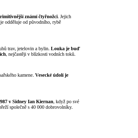
rimitivnější známí čtyřnožci
. Jejich
ož je odděluje od původního, rybě
ů trav, jetelovin a bylin.
Louka je buď
ích
, nejčastěji v blízkosti vodních toků.
Císařského kamene.
Vesecké údolí je
987 v Sidney Ian Kiernan
, když po své
řeží společně s 40 000 dobrovolníky.