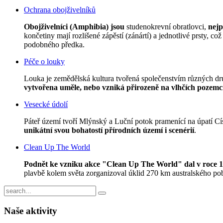
Ochrana obojživelníků
Obojživelníci (Amphibia) jsou
studenokrevní obratlovci,
nejp
končetiny mají rozlišené zápěstí (zánártí) a jednotlivé prsty, c
podobného předka.
Péče o louky
Louka je zemědělská kultura tvořená společenstvím různých druh
vytvořena uměle, nebo vzniká přirozeně na vlhčích pozemc
Vesecké údolí
Páteř území tvoří Mlýnský a Luční potok pramenící na úpatí 
unikátní svou bohatostí přírodních území i scenérií
.
Clean Up The World
Podnět ke vzniku akce "Clean Up The World" dal v roce 1
plavbě kolem světa zorganizoval úklid 270 km australského pob
Naše
aktivity