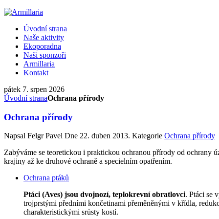
Úvodní strana
Naše aktivity
Ekoporadna
Naši sponzoři
Armillaria
Kontakt
pátek 7. srpen 2026
Úvodní strana
Ochrana přírody
Ochrana přírody
Napsal Felgr Pavel Dne
22. duben 2013
. Kategorie
Ochrana přírody
Zabýváme se teoretickou i praktickou ochranou přírody od ochrany ú
krajiny až ke druhové ochraně a specielním opatřením.
Ochrana ptáků
Ptáci (Aves) jsou dvojnozí, teplokrevní obratlovci
. Ptáci se 
trojprstými předními končetinami přeměněnými v křídla, red
charakteristickými srůsty kostí.