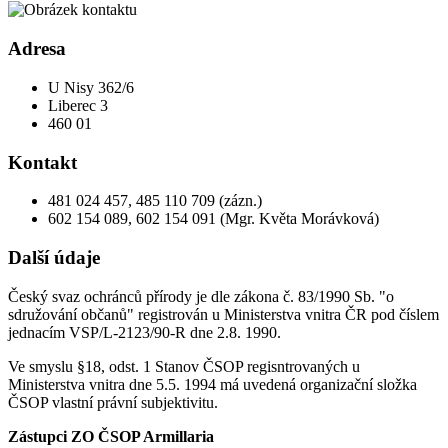
Adresa
U Nisy 362/6
Liberec 3
460 01
Kontakt
481 024 457, 485 110 709 (zázn.)
602 154 089, 602 154 091 (Mgr. Květa Morávková)
Další údaje
Český svaz ochránců přírody je dle zákona č. 83/1990 Sb. "o
sdružování občanů" registrován u Ministerstva vnitra ČR pod číslem
jednacím VSP/L-2123/90-R dne 2.8. 1990.
Ve smyslu §18, odst. 1 Stanov ČSOP regisntrovaných u
Ministerstva vnitra dne 5.5. 1994 má uvedená organizační složka
ČSOP vlastní právní subjektivitu.
Zástupci ZO ČSOP Armillaria