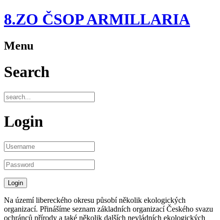
8.ZO ČSOP ARMILLARIA
Menu
Search
Login
Na území libereckého okresu působí několik ekologických
organizací. Přinášíme seznam základních organizací Českého svazu
ochránců přírody a také několik dalších nevládních ekologických