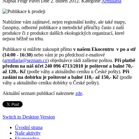
Napsal Felgr Pavel Dne
2. duben 2012
. Kategorie
Armillaria
Nabízíme vám zajímavé, nejen regionální knihy, ale také mapy,
časopisy, odborné publikace a metodické příručky často z naší
produkce či z produkce dalších ekologických organizací, které
nejsou běžně na trhu.
Publikace si můžete zakoupit přímo
v našem Ekocentru v po a stř
(14:00 - 16:30)
nebo vám je po předchozí e-mailové
(
armillaria@seznam.cz
) objednávce rádi zašleme poštou.
Při platbě
předem na náš účet 240 096 4713/2010 je poštovné a balné 70,-
až 120,- Kč
(podle váhy a aktuálního ceníku u České pošty).
Při
zaslání na dobírku je poštovné a balné 110,- až 150,- Kč
(podle
váhy a aktuálního ceníku dobírky u České pošty).
Aktuální seznam publikací naleznete
zde
.
Switch to Desktop Version
Úvodní strana
Naše aktivity
Ekoporadna