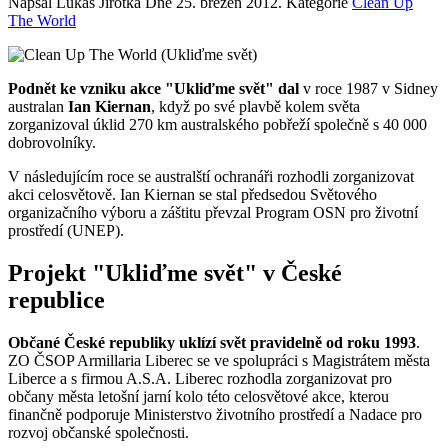
Napsal Lukáš Jirotka Dne
25. březen 2012
. Kategorie
Clean Up
The World
Podnět ke vzniku akce "Ukliďme svět" dal
v roce 1987 v Sidney
australan
Ian Kiernan
, když po své plavbě kolem světa
zorganizoval úklid 270 km australského pobřeží společně s 40 000
dobrovolníky.
V následujícím roce se australští ochranáři rozhodli zorganizovat
akci celosvětově. Ian Kiernan se stal předsedou Světového
organizačního výboru a záštitu převzal Program OSN pro životní
prostředí (UNEP).
Projekt "Ukliďme svět" v České
republice
Občané České republiky uklízí svět pravidelně od roku 1993
.
ZO ČSOP Armillaria Liberec se ve spolupráci s Magistrátem města
Liberce a s firmou A.S.A. Liberec rozhodla zorganizovat pro
občany města letošní jarní kolo této celosvětové akce, kterou
finančně podporuje Ministerstvo životního prostředí a Nadace pro
rozvoj občanské společnosti.