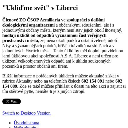
"Ukliďme svět" v Liberci
Členové ZO ČSOP Armillaria ve spolupráci s dalšími
ekologickými organizacemi
a občanskými sdruženími, ale i s
jednotlivými občany města, kterým není stav jejich okolí lhostejný,
hodlají uklidit od odpadků významnou část veřejných
prostranství města
, zejména okolí parků a ostatní zeleně, údolí
Nisy a významnějších potoků, hřišť a trávníků na sídlištích a v
jednotlivých čtvrtích města. Tento úklid by měl doplnit pravidelnou
jarní úklidovou akci společnosti A.S.A. Liberec a není určen pro
uklízení velkoobjemových odpadů ani k úklidu soukromých
pozemků a prostor občanů ani firem.
Bližší informace o pořádaných úklidech můžete aktuálně získat v
rubrice Aktuality nebo na telefoních číslech
602 154 091
nebo
602
154 089
. Zde se také můžete přihlásit k účasti na této akci a zajistit si
tím sběrové pytle, nemáte-li je z jiných zdrojů.
Switch to Desktop Version
Úvodní strana
Naše aktivity