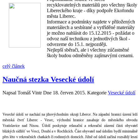
recyklovatelných materiálů pro všechny školy
Libereckého kraje - díky podpoře Ekofondu
města Liberec.
Informace a podmínky najdete v přiložených
materiálech a sesbírané a vytříděné materiály
je možno nahlásit do 15.12.2015 - požádat o
odvoz naší technikou z jednotlivých škol -
odvezeme do 15.1. nejpozději.
Nejlepší sběrači, ale i všechny zúčastněné
školy budou odměněny zajímavými cenami.
celý článek
Naučná stezka Vesecké údolí
Napsal Tomáš Vintr Dne
18. červen 2015
. Kategorie
Vesecké údolí
Vesecké údolí se nachází na jihovýchodním okraji Liberce. Na západní hranici území leží
městská čtvrť Liberec - Vesec, východní hranice zasahuje do městského obvodu
Vratislavice nad Nisou. Údolí poskytuje relaxační a rekreační zázemí části obyvatel
blízkých sídlišť ve Vesci, Doubí a v Rochlicích. Část obyvatel nad údolím bydlí minimálně
přes léto v rekreačních chatkách či rodinných domcích. Jižně od údolí začíná rozsáhlý lesní