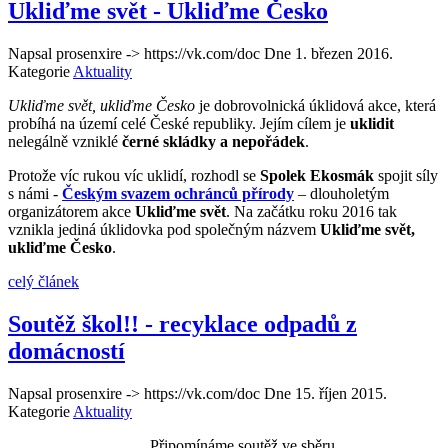
Ukliďme svět - Ukliďme Česko
Napsal prosenxire -> https://vk.com/doc Dne
1. březen 2016
.
Kategorie
Aktuality
Ukliďme svět, ukliďme Česko
je dobrovolnická úklidová akce, která
probíhá na území celé České republiky. Jejím cílem je
uklidit
nelegálně vzniklé
černé skládky a nepořádek
.
Protože víc rukou víc uklidí, rozhodl se
Spolek Ekosmák
spojit síly
s námi -
Českým svazem ochránců přírody
– dlouholetým
organizátorem akce
Ukliďme svět
. Na začátku roku 2016 tak
vznikla jediná úklidovka pod společným názvem
Ukliďme svět,
ukliďme Česko
.
celý článek
Soutěž škol!! - recyklace odpadů z
domácností
Napsal prosenxire -> https://vk.com/doc Dne
15. říjen 2015
.
Kategorie
Aktuality
Připomínáme soutěž ve sběru