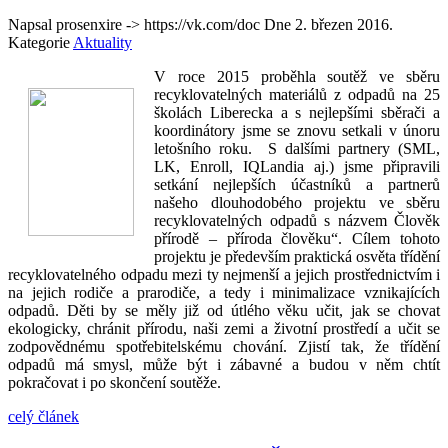
Napsal prosenxire -> https://vk.com/doc Dne
2. březen 2016
.
Kategorie
Aktuality
V roce 2015 proběhla soutěž ve sběru
recyklovatelných materiálů z odpadů na 25
školách Liberecka a s nejlepšími sběrači a
koordinátory jsme se znovu setkali v únoru
letošního roku. S dalšími partnery (SML,
LK, Enroll, IQLandia aj.) jsme připravili
setkání nejlepších účastníků a partnerů
našeho dlouhodobého projektu ve sběru
recyklovatelných odpadů s názvem Člověk
přírodě – příroda člověku“. Cílem tohoto
projektu je především praktická osvěta třídění
recyklovatelného odpadu mezi ty nejmenší a jejich prostřednictvím i
na jejich rodiče a prarodiče, a tedy i minimalizace vznikajících
odpadů. Děti by se měly již od útlého věku učit, jak se chovat
ekologicky, chránit přírodu, naši zemi a životní prostředí a učit se
zodpovědnému spotřebitelskému chování. Zjistí tak, že třídění
odpadů má smysl, může být i zábavné a budou v něm chtít
pokračovat i po skončení soutěže.
celý článek