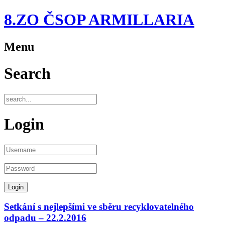
8.ZO ČSOP ARMILLARIA
Menu
Search
Login
Setkání s nejlepšími ve sběru recyklovatelného
odpadu – 22.2.2016