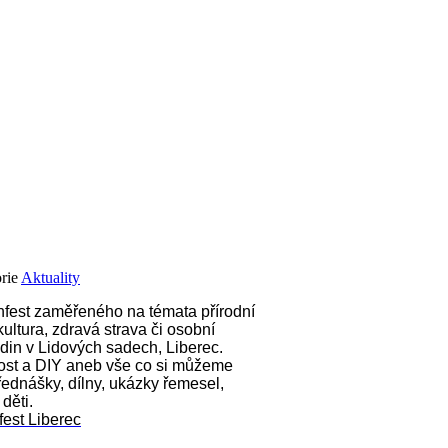
orie
Aktuality
enfest zaměřeného na témata přírodní
ultura, zdravá strava či osobní
odin v Lidových sadech, Liberec.
nost a DIY aneb vše co si můžeme
přednášky, dílny, ukázky řemesel,
děti.
est Liberec