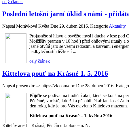
celý článek
Poslední letošní jarní úklid s námi - přidát
Napsal Morávková Květa Dne
29. duben 2016
. Kategorie
Aktuality
Projasněte si hlavu a osvěžte mysl i ducha v lese pod 
Mojžíšův pramen v 10 hod.) před ohňovými rituály a o
jasně otvírá jaro se všemi radostmi a barvami i energie
nadbytečností i těžkostí ...
celý článek
Kittelova pouť na Krásné 1. 5. 2016
Napsal prosenxire -> https://vk.com/doc Dne
28. duben 2016
. Katego
Přijďte se podívat na tradiční akci, která se koná na p
Pěnčíně, v místě, kde žil a působil lékař Jan Josef Anto
den roku, kdy je pro Vás otevřeno Kittelovo muzeum.
Kittelova pouť na Krásné – 1. května 2016
Kittelův areál – Krásná, Pěnčín u Jablonce n. N.