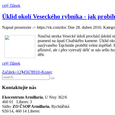
celý článek
Úklid okolí Veseckého rybníka - jak probíh
Napsal prosenxire -> https://vk.com/doc Dne
28. duben 2016
. Katego
Naučná stezka Vesecké údolí prochází údolní n
pramení na úpatí Císařského kamene. Úklid oko
nazývaného Tajchmile proběhl velmi úspěšně. P
příznivé, ale i přes vytrvalý déšť se nás sešlo 
děti.
celý článek
Začátek
«
1
2
3
4
5
6
7
8
9
10
»
Konec
Kontaktujte
nás
Ekocentrum Armillaria
, U Nisy 362/6
460 01 Liberec 3
Sídlo:
ZO ČSOP Armillaria
, Rychtářská
926/14, 460 14 Liberec