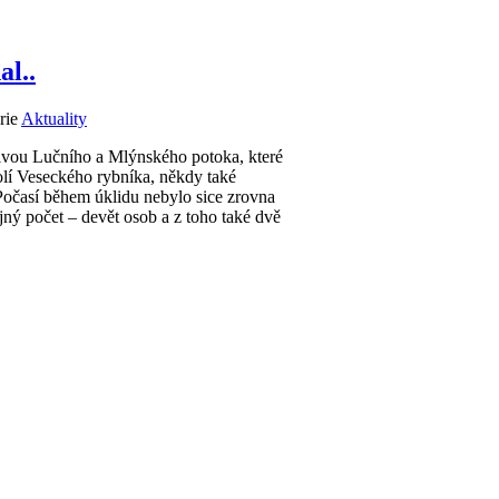
al..
rie
Aktuality
ivou Lučního a Mlýnského potoka, které
lí Veseckého rybníka, někdy také
očasí během úklidu nebylo sice zrovna
hojný počet – devět osob a z toho také dvě