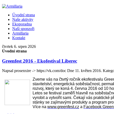
Úvodní strana
Naše aktivity
Ekoporadna
Naši sponzoři
Armillaria
Kontakt
čtvrtek 6. srpen 2026
Úvodní strana
Greenfest 2016 - Ekofestival Liberec
Napsal prosenxire -> https://vk.com/doc Dne
11. květen 2016
. Kateg
Zveme vás na čtvrtý ročník ekofestivalu Gre
stavitelství, energetická soběstačnost, permak
rozvoj, který se koná 4. června 2016 od 10 h
Letos se festival zaměří hlavně na soběstač
vyrobit a vytvořit sami. Čekají vás praktické 
stánky se zajímavými produkty a program pro 
Více na
www.greenfest.cz
a
Facebook Greenf