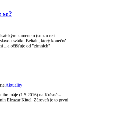
e se?
Císařským kamenem (sraz u rest.
slavou svátku Beltain, který konečně
mi ...a očišťuje od "zimních"
rie
Aktuality
rvního máje (1.5.2016) na Krásné –
nín Eleazar Kittel. Zároveň je to první