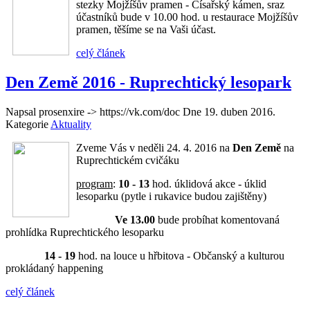
stezky Mojžíšův pramen - Císařský kámen, sraz
účastníků bude v 10.00 hod. u restaurace Mojžíšův
pramen, těšíme se na Vaši účast.
celý článek
Den Země 2016 - Ruprechtický lesopark
Napsal prosenxire -> https://vk.com/doc Dne
19. duben 2016
.
Kategorie
Aktuality
Zveme Vás v neděli 24. 4. 2016 na
Den Země
na
Ruprechtickém cvičáku
program
:
10 - 13
hod. úklidová akce - úklid
lesoparku (pytle i rukavice budou zajištěny)
Ve 13.00
bude probíhat komentovaná
prohlídka Ruprechtického lesoparku
14 - 19
hod. na louce u hřbitova - Občanský a kulturou
prokládaný happening
celý článek