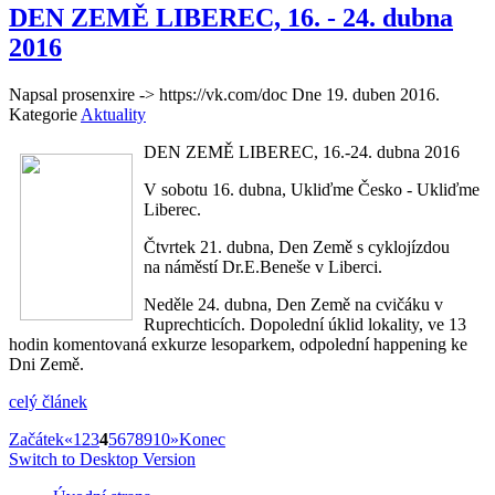
DEN ZEMĚ LIBEREC, 16. - 24. dubna
2016
Napsal prosenxire -> https://vk.com/doc Dne
19. duben 2016
.
Kategorie
Aktuality
DEN ZEMĚ LIBEREC, 16.-24. dubna 2016
V sobotu 16. dubna, Ukliďme Česko - Ukliďme
Liberec.
Čtvrtek 21. dubna, Den Země s cyklojízdou
na náměstí Dr.E.Beneše v Liberci.
Neděle 24. dubna, Den Země na cvičáku v
Ruprechticích. Dopolední úklid lokality, ve 13
hodin komentovaná exkurze lesoparkem, odpolední happening ke
Dni Země.
celý článek
Začátek
«
1
2
3
4
5
6
7
8
9
10
»
Konec
Switch to Desktop Version