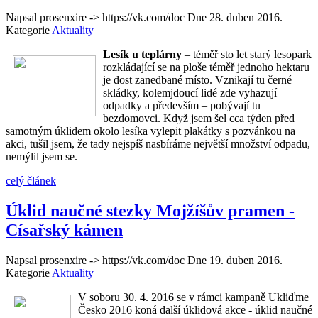
Napsal prosenxire -> https://vk.com/doc Dne
28. duben 2016
.
Kategorie
Aktuality
Lesík u teplárny
– téměř sto let starý lesopark
rozkládající se na ploše téměř jednoho hektaru
je dost zanedbané místo. Vznikají tu černé
skládky, kolemjdoucí lidé zde vyhazují
odpadky a především – pobývají tu
bezdomovci. Když jsem šel cca týden před
samotným úklidem okolo lesíka vylepit plakátky s pozvánkou na
akci, tušil jsem, že tady nejspíš nasbíráme největší množství odpadu,
nemýlil jsem se.
celý článek
Úklid naučné stezky Mojžíšův pramen -
Císařský kámen
Napsal prosenxire -> https://vk.com/doc Dne
19. duben 2016
.
Kategorie
Aktuality
V soboru 30. 4. 2016 se v rámci kampaně Ukliďme
Česko 2016 koná další úklidová akce - úklid naučné