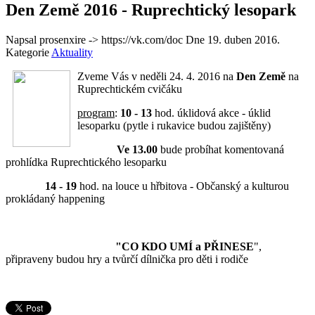
Den Země 2016 - Ruprechtický lesopark
Napsal prosenxire -> https://vk.com/doc Dne
19. duben 2016
.
Kategorie
Aktuality
Zveme Vás v neděli 24. 4. 2016 na
Den Země
na
Ruprechtickém cvičáku
program
:
10 - 13
hod. úklidová akce - úklid
lesoparku (pytle i rukavice budou zajištěny)
Ve 13.00
bude probíhat komentovaná
prohlídka Ruprechtického lesoparku
14 - 19
hod. na louce u hřbitova - Občanský a kulturou
prokládaný happening
"CO KDO UMÍ a PŘINESE
",
připraveny budou hry a tvůrčí dílnička pro děti i rodiče