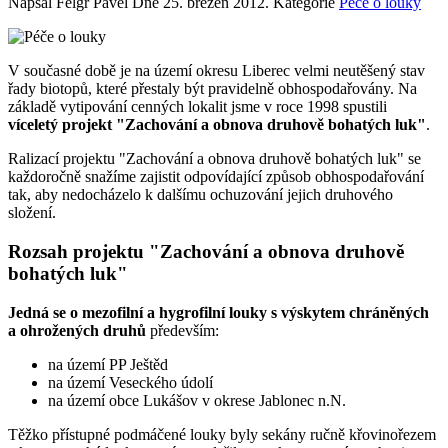
Napsal Felgr Pavel Dne
25. březen 2012
. Kategorie
Péče o louky
V současné době je na území okresu Liberec velmi neutěšený stav
řady biotopů, které přestaly být pravidelně obhospodařovány. Na
základě vytipování cenných lokalit jsme v roce 1998 spustili
víceletý projekt "Zachování a obnova druhově bohatých luk"
.
Ralizací projektu "Zachování a obnova druhově bohatých luk" se
každoročně snažíme zajistit odpovídající způsob obhospodařování
tak, aby nedocházelo k dalšímu ochuzování jejich druhového
složení.
Rozsah projektu "Zachování a obnova druhově
bohatých luk"
Jedná se o mezofilní a hygrofilní louky s výskytem chráněných
a ohrožených druhů
především:
na území PP Ještěd
na území Veseckého údolí
na území obce Lukášov v okrese Jablonec n.N.
Těžko přístupné podmáčené louky byly sekány ručně křovinořezem