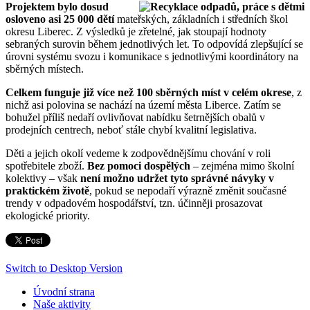
Projektem bylo dosud
osloveno asi 25 000 dětí
mateřských, základních i středních škol
okresu Liberec. Z výsledků je zřetelné, jak stoupají hodnoty
sebraných surovin během jednotlivých let. To odpovídá zlepšující se
úrovni systému svozu i komunikace s jednotlivými koordinátory na
sběrných místech.
Celkem funguje již více než 100 sběrných míst v celém okrese
, z
nichž asi polovina se nachází na území města Liberce. Zatím se
bohužel příliš nedaří ovlivňovat nabídku šetrnějších obalů v
prodejních centrech, neboť stále chybí kvalitní legislativa.
Děti a jejich okolí vedeme k zodpovědnějšímu chování v roli
spotřebitele zboží.
Bez pomoci dospělých
– zejména mimo školní
kolektivy – však
není možno udržet tyto správné návyky v
praktickém životě
, pokud se nepodaří výrazně změnit současné
trendy v odpadovém hospodářství, tzn. účinněji prosazovat
ekologické priority.
Switch to Desktop Version
Úvodní strana
Naše aktivity