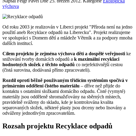
Napsal Felgr Pavel Dne
25. březen 2012
. Kategorie
Ekologická
výchova
Od roku 2003 je realizován v Liberci projekt "Příroda není na jedno
použití aneb Recyklace odpadů na Liberecku". Projekt realizujeme
ve spolupráci s Domem dětí a mládeže Větrník a za podpory mnoha
dalších institucí.
Cílem projektu je zejména výchova dětí a dospělé veřejnosti
ke
snižování tvorby domácích odpadů a
k maximální recyklaci
hodnotných složek z těchto odpadů
co nejefektivnější cestou
(čistá surovina, dodávaná přímo zpracovateli).
Rozdíl oproti běžně používaným třídícím systémům spočívá v
primárním oddělení čistého materiálu
– dříve než přijde do
kontaktu s ostatními složkami domácího odpadu. Čisté (vymyté)
materiály jsou odděleně shromažďovány na sběrných místech,
pravidelně sváženy do skladu, kde je kontrolována kvalita
separovaných složek, některé plasty jsou drceny nebo lisovány a
odváženy jednotlivým zpracovatelům.
Rozsah projektu Recyklace odpadů