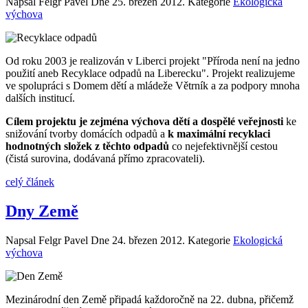
Napsal Felgr Pavel Dne
25. březen 2012
. Kategorie
Ekologická
výchova
Od roku 2003 je realizován v Liberci projekt "Příroda není na jedno
použití aneb Recyklace odpadů na Liberecku". Projekt realizujeme
ve spolupráci s Domem dětí a mládeže Větrník a za podpory mnoha
dalších institucí.
Cílem projektu je zejména výchova dětí a dospělé veřejnosti
ke
snižování tvorby domácích odpadů a
k maximální recyklaci
hodnotných složek z těchto odpadů
co nejefektivnější cestou
(čistá surovina, dodávaná přímo zpracovateli).
celý článek
Dny Země
Napsal Felgr Pavel Dne
24. březen 2012
. Kategorie
Ekologická
výchova
Mezinárodní den Země připadá každoročně na 22. dubna, přičemž