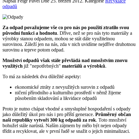
Napsal Felgr Pavel Dne
25. březen 2012
. Kategorie
Recyklace
odpadů
Za odpad považujeme vše co pro nás po použití ztratilo svou
původní funkci a hodnotu
. Dříve, než se pro nás tyto materiály a
výrobky stanou odpadem, mohou se stát dále využitelnou
surovinou. Záleží jen na nás, zda v nich uvidíme nejdříve druhotnou
surovinu a teprve potom odpad.
Množství odpadů však stále převládá nad množstvím znovu
využitých
již "nepotřebných"
materiálů a výrobků
.
To má za následek dva důležité aspekty:
ekonomické ztráty z nevyužitých surovin z odpadů
ničení přírodního a kulturního prostředí v němž žijeme
působením skladování a likvidace odpadů
Proto je nutno chápat vhodné a smysluplné hospodaření s odpady
jako důležitý úkol pro nás i pro příští generace.
Průměrný občan
naší republiky vytvoří 300 kg odpadů za rok
. Toto množství
bohužel stále narůstá. Naším zájmem by mělo být nejen odpady
třídit a recyklovat, ale v první řadě se snažit o jejich minimalizaci.