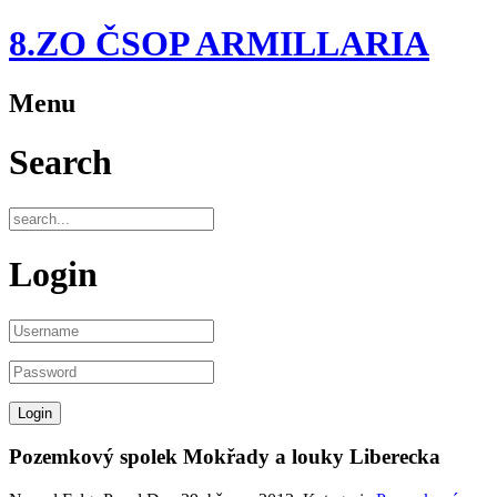
8.ZO ČSOP ARMILLARIA
Menu
Search
Login
Pozemkový spolek Mokřady a louky Liberecka