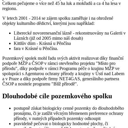
Celkem pečujeme o více než 45 ha luk a mokřadů a ca 4 ha lesa v
regionu.
V letech 2001 - 2014 se zájem spolku zaměřuje i na ohrožené
objekty kulturního dědictví, kterými jsou například:
Liberecké novorenesanční lázně - rekonstruovány na Galerii v
Lázních (již od 2005 mimo náš dosah)
Kittlův dům - Krásná u Pěnčína
fara v Krásné u Pěnčína.
Pozemkový spolek mohl řadu svých aktivit realizovat díky finanční
podpoře MŽP a ČSOP v rámci otevřeného projektu "Místo pro
přírodu", díky podpoře v rámci Programu péče o krajinu MŽP ve
spolupráci s Agenturou ochrany přírody a krajiny v Ústí nad Labem
a v Praze a díky podpoře firmy NET4GAS, generálního partnera
ČSOP a nositele programu "Blíž přírodě".
Dlouhodobé cíle pozemkového spolku
postupně získat biologicky cenné pozemky do dlouhodobého
pronájmu, či je zatížit věcným břemenem preference ochrany
přírody, v nutných případech pozemky odkoupit
pravidelně pečovat o biologicky hodnotné plochy, či