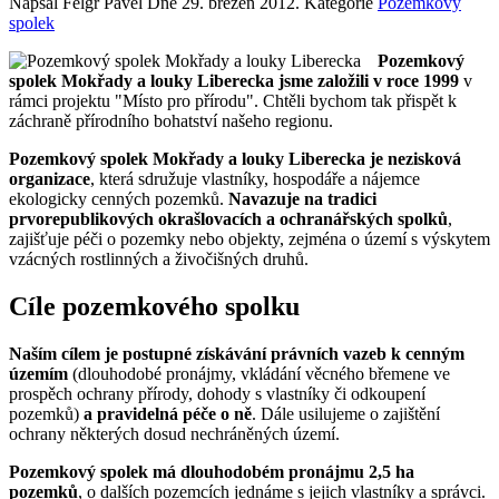
Napsal Felgr Pavel Dne
29. březen 2012
. Kategorie
Pozemkový
spolek
Pozemkový
spolek Mokřady a louky Liberecka jsme založili v roce 1999
v
rámci projektu "Místo pro přírodu". Chtěli bychom tak přispět k
záchraně přírodního bohatství našeho regionu.
Pozemkový spolek Mokřady a louky Liberecka je nezisková
organizace
, která sdružuje vlastníky, hospodáře a nájemce
ekologicky cenných pozemků.
Navazuje na tradici
prvorepublikových okrašlovacích a ochranářských spolků
,
zajišťuje péči o pozemky nebo objekty, zejména o území s výskytem
vzácných rostlinných a živočišných druhů.
Cíle pozemkového spolku
Naším cílem je postupné získávání právních vazeb k cenným
územím
(dlouhodobé pronájmy, vkládání věcného břemene ve
prospěch ochrany přírody, dohody s vlastníky či odkoupení
pozemků)
a pravidelná péče o ně
. Dále usilujeme o zajištění
ochrany některých dosud nechráněných území.
Pozemkový spolek má dlouhodobém pronájmu 2,5 ha
pozemků
, o dalších pozemcích jednáme s jejich vlastníky a správci.