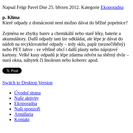
Napsal Felgr Pavel Dne
25. březen 2012
. Kategorie
Ekoporadna
p. Klíma
Které odpady z domácnosti není možno dávat do běžné popelnice?
Zejména ne zbytky barev a chemikálií nebo staré léky, baterie a
akumulátory. Další odpady tam lze odkládat, ale lépe je dávat do
nádob na recyklovatelné odpady – tedy sklo, papír (neznečištěný)
nebo PET lahve - ve většině obcí i další plasty nebo nápojové
kartony. Velké kusy odpadů je lépe zdarma odvést na sběrný dvůr –
stará okna, nábytek či linoleum nebo koberec apod.
Switch to Desktop Version
Úvodní strana
Naše aktivity
Ekoporadna
Naši sponzoři
Armillaria
Kontakt